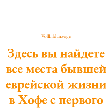
Vollbildanzeige
Здесь вы найдете
все места бывшей
еврейской жизни
в Хофе с первого